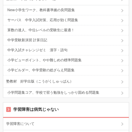
New小学生ワーク、教科書準拠の良問題集
サーパス 中学入試対策、応用が効く問題集
算数の達人、中位レベルの受験生に最適！
中学受験新演習 計算日記
中学入試チャレンジゼミ 漢字・語句
小学ビューポイント、やや難しめの標準問題集
小学ビルダー、中学受験の総ざらえ問題集
塾教材 好学出版（こうがくしゅっぱん）
小学問題集コア、学校で習う勉強をしっかり固める問題集
学習障害は病気じゃない
学習障害について