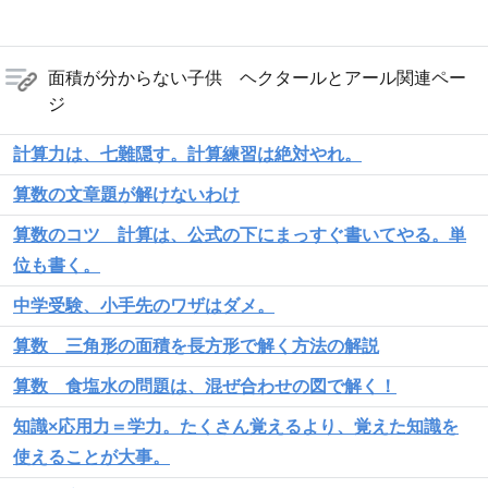
面積が分からない子供 ヘクタールとアール関連ペー
ジ
計算力は、七難隠す。計算練習は絶対やれ。
算数の文章題が解けないわけ
算数のコツ 計算は、公式の下にまっすぐ書いてやる。単
位も書く。
中学受験、小手先のワザはダメ。
算数 三角形の面積を長方形で解く方法の解説
算数 食塩水の問題は、混ぜ合わせの図で解く！
知識×応用力＝学力。たくさん覚えるより、覚えた知識を
使えることが大事。