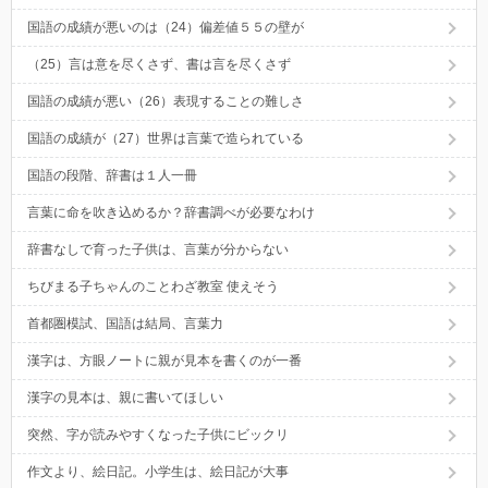
国語の成績が悪いのは（24）偏差値５５の壁が
（25）言は意を尽くさず、書は言を尽くさず
国語の成績が悪い（26）表現することの難しさ
国語の成績が（27）世界は言葉で造られている
国語の段階、辞書は１人一冊
言葉に命を吹き込めるか？辞書調べが必要なわけ
辞書なしで育った子供は、言葉が分からない
ちびまる子ちゃんのことわざ教室 使えそう
首都圏模試、国語は結局、言葉力
漢字は、方眼ノートに親が見本を書くのが一番
漢字の見本は、親に書いてほしい
突然、字が読みやすくなった子供にビックリ
作文より、絵日記。小学生は、絵日記が大事