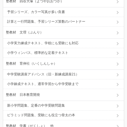
塾教材 四谷大塚（よつやおおつか）
予習シリーズ、カラー写真が多い良書
計算と一行問題集、予習シリーズ算数のパートナー
塾教材 文理（ぶんり）
小学実力練成テキスト、学校にも受験にも対応
小学ウィンパス、標準的な定着テキスト
塾教材 育伸社（いくしんしゃ）
中学受験講座アドバンス（旧・新練成講座21）
小学錬成テキスト、通常学習から中学受験まで
塾教材 日本教育開発
新小学問題集、定番の中学受験問題集
ピラミッド問題集、受験にも役立つ骨太の本
塾教材 学書（がくしょ） 他