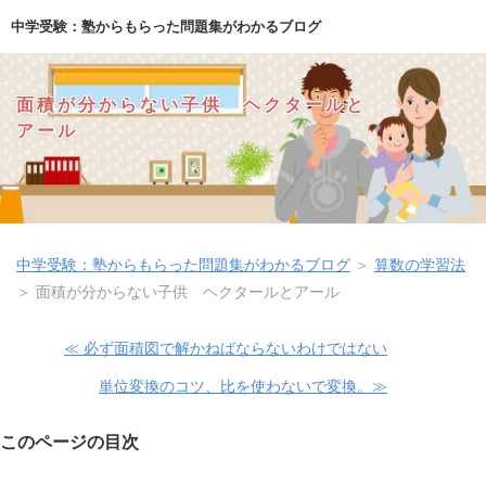
中学受験：塾からもらった問題集がわかるブログ
面積が分からない子供 ヘクタールと
アール
中学受験：塾からもらった問題集がわかるブログ
＞
算数の学習法
＞
面積が分からない子供 ヘクタールとアール
≪ 必ず面積図で解かねばならないわけではない
単位変換のコツ、比を使わないで変換。≫
このページの目次