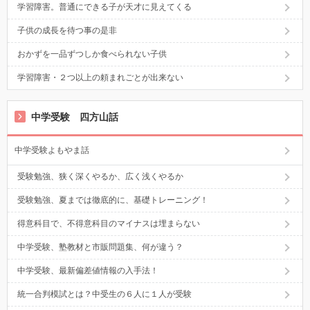
学習障害。普通にできる子が天才に見えてくる
子供の成長を待つ事の是非
おかずを一品ずつしか食べられない子供
学習障害・２つ以上の頼まれごとが出来ない
中学受験 四方山話
中学受験よもやま話
受験勉強、狭く深くやるか、広く浅くやるか
受験勉強、夏までは徹底的に、基礎トレーニング！
得意科目で、不得意科目のマイナスは埋まらない
中学受験、塾教材と市販問題集、何が違う？
中学受験、最新偏差値情報の入手法！
統一合判模試とは？中受生の６人に１人が受験