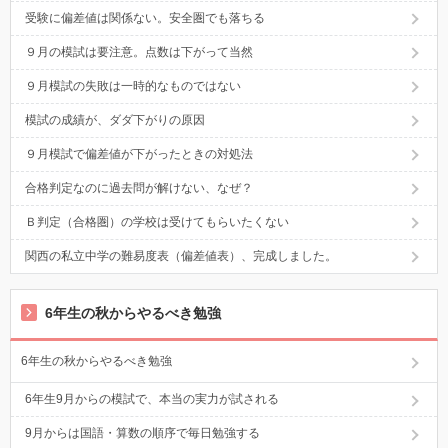
受験に偏差値は関係ない。安全圏でも落ちる
９月の模試は要注意。点数は下がって当然
９月模試の失敗は一時的なものではない
模試の成績が、ダダ下がりの原因
９月模試で偏差値が下がったときの対処法
合格判定なのに過去問が解けない、なぜ？
Ｂ判定（合格圏）の学校は受けてもらいたくない
関西の私立中学の難易度表（偏差値表）、完成しました。
6年生の秋からやるべき勉強
6年生の秋からやるべき勉強
6年生9月からの模試で、本当の実力が試される
9月からは国語・算数の順序で毎日勉強する