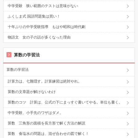
中学受験 狭い範囲のテストは意味がない
ふくしま式 国語問題集は買い！
十年ぶりの中学受験指導 もはや昭和は時代劇
物語文 女の子の話が多くなった理由
算数の学習法
算数の学習法
計算力は、七難隠す。計算練習は絶対やれ。
算数の文章題が解けないわけ
算数のコツ 計算は、公式の下にまっすぐ書いてやる。単位も書く。
中学受験、小手先のワザはダメ。
算数 三角形の面積を長方形で解く方法の解説
算数 食塩水の問題は、混ぜ合わせの図で解く！