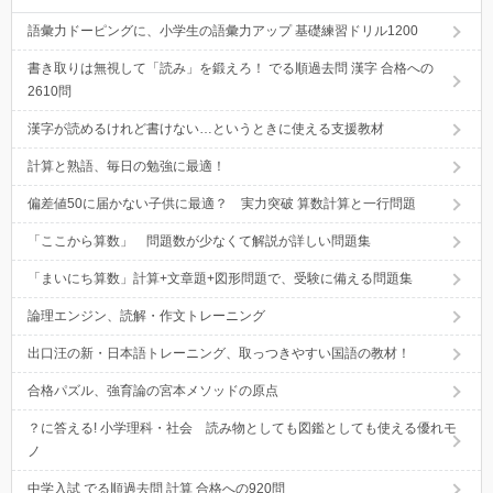
語彙力ドーピングに、小学生の語彙力アップ 基礎練習ドリル1200
書き取りは無視して「読み」を鍛えろ！ でる順過去問 漢字 合格への
2610問
漢字が読めるけれど書けない…というときに使える支援教材
計算と熟語、毎日の勉強に最適！
偏差値50に届かない子供に最適？ 実力突破 算数計算と一行問題
「ここから算数」 問題数が少なくて解説が詳しい問題集
「まいにち算数」計算+文章題+図形問題で、受験に備える問題集
論理エンジン、読解・作文トレーニング
出口汪の新・日本語トレーニング、取っつきやすい国語の教材！
合格パズル、強育論の宮本メソッドの原点
？に答える! 小学理科・社会 読み物としても図鑑としても使える優れモ
ノ
中学入試 でる順過去問 計算 合格への920問