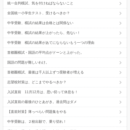
統一合判模試、気を付けねばならないこと
全国統一小学生テスト、受けるべきか？
中学受験、模試の結果は合格とは関係ない
中学受験、模試の結果が上がったら、危ない！
中学受験 模試の結果があてにならないもう一つの理由
首都圏模試・国語の平均点がドーンと上がった。
国語の問題が難しいわけ。
首都圏模試、最後は千人以上ずつ受験者が増える
志望校対策は、どこまでやるべきか？
入試直前 11月12月は、思い切って休息を！
入試直前の最後のひとあがき。過去問はダメ
【直前対策】薄っぺらい問題集をやる
中学受験は、２校出願で、乗り切れ！