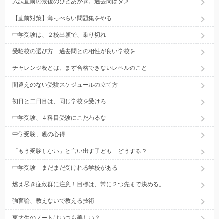
入試直前の最後のひとあがき。過去問はダメ
【直前対策】薄っぺらい問題集をやる
中学受験は、２校出願で、乗り切れ！
受験校の選び方 過去問との相性が良い学校を
チャレンジ校とは、まず合格できないレベルのこと
間違えのない受験スケジュールの立て方
初日と二日目は、同じ学校を受けろ！
中学受験、４科目受験にこだわるな
中学受験、親の心得
「もう受験しない」と言い出す子ども どうする？
中学受験 まだまだ受けれる学校がある
燃え尽き症候群に注意！目標は、常に２つ先まで決める。
強育論、教えないで教える技術
東大生のノートはいつも美しい？