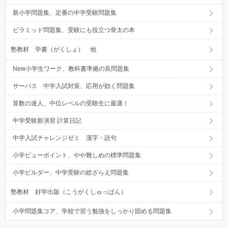
新小学問題集、定番の中学受験問題集
ピラミッド問題集、受験にも役立つ骨太の本
塾教材 学書（がくしょ） 他
New小学生ワーク、教科書準拠の良問題集
サーパス 中学入試対策、応用が効く問題集
算数の達人、中位レベルの受験生に最適！
中学受験新演習 計算日記
中学入試チャレンジゼミ 漢字・語句
小学ビューポイント、やや難しめの標準問題集
小学ビルダー、中学受験の総ざらえ問題集
塾教材 好学出版（こうがくしゅっぱん）
小学問題集コア、学校で習う勉強をしっかり固める問題集