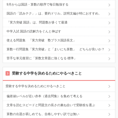
9月からは国語・算数の順序で毎日勉強する
国語の「読みテク」」は、要約ドリル。説明文編が特におすすめ。
「実力突破 国語」は、問題数が多くて最適
中学入試 国語の読解力をぐんと伸ばす
使える問題集 「実力突破 塾プラス国語長文」
算数一行問題集「実力突破」と「まいにち算数」 どちらが良いか？
苦手な単元復習に「算数文章題に強くなる 標準」
受験する中学を決めるためにやるべきこと
受験する中学を決めるためにやるべきこと
偏差値レベルが近い赤本（過去問集）を集めて考える
文章を読むスピードと問題文の長さの兼ね合いで受験校を選ぶ
算数の出題が易しめでも、合格しやすい訳では無い