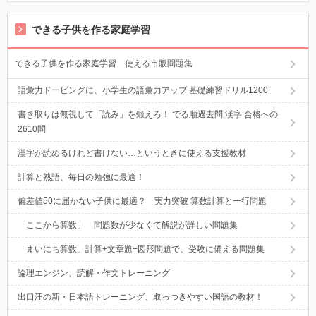
できる子供を作る家庭学習
できる子供を作る家庭学習 使える市販問題集
語彙力ドーピングに、小学生の語彙力アップ 基礎練習ドリル1200
書き取りは無視して「読み」を鍛えろ！ でる順過去問 漢字 合格への
2610問
漢字が読めるけれど書けない…というときに使える支援教材
計算と熟語、毎日の勉強に最適！
偏差値50に届かない子供に最適？ 実力突破 算数計算と一行問題
「ここから算数」 問題数が少なくて解説が詳しい問題集
「まいにち算数」計算+文章題+図形問題で、受験に備える問題集
論理エンジン、読解・作文トレーニング
出口汪の新・日本語トレーニング、取っつきやすい国語の教材！