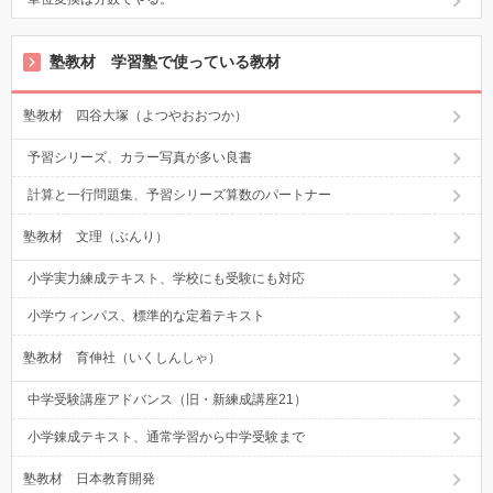
塾教材 学習塾で使っている教材
塾教材 四谷大塚（よつやおおつか）
予習シリーズ、カラー写真が多い良書
計算と一行問題集、予習シリーズ算数のパートナー
塾教材 文理（ぶんり）
小学実力練成テキスト、学校にも受験にも対応
小学ウィンパス、標準的な定着テキスト
塾教材 育伸社（いくしんしゃ）
中学受験講座アドバンス（旧・新練成講座21）
小学錬成テキスト、通常学習から中学受験まで
塾教材 日本教育開発