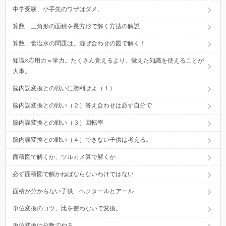
中学受験、小手先のワザはダメ。
算数 三角形の面積を長方形で解く方法の解説
算数 食塩水の問題は、混ぜ合わせの図で解く！
知識×応用力＝学力。たくさん覚えるより、覚えた知識を使えることが
大事。
脳内誤変換との戦いに勝利せよ（１）
脳内誤変換との戦い（２）答え合わせは必ず自分で
脳内誤変換との戦い（３）回転率
脳内誤変換との戦い（４）できない子供は考える。
面積図で解くか、ツルカメ算で解くか
必ず面積図で解かねばならないわけではない
面積が分からない子供 ヘクタールとアール
単位変換のコツ、比を使わないで変換。
単位変換は分数でやる。