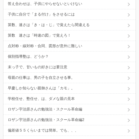
答え合わせは、子供にやらせないといけない
子供に自分で「まる付け」をさせるには
算数、速さは「き・は・じ」で覚えたら間違える
算数 速さは「時速の図」で覚えろ！
点対称・線対称・合同、図形が意外に難しい
個別指導塾は、どうか？
末っ子で、甘いもの好きには要注意
母親の仕事は、男の子を自立させる事。
早慶しか知らない親御さんは「カモ」。
学校任せ、塾任せ、は、ダメな親の見本
ロザン宇治原さんの勉強法・スクール革命編
ロザン宇治原さんの勉強法・スクール革命編2
偏差値５５くらいまでは簡単。でも、、、