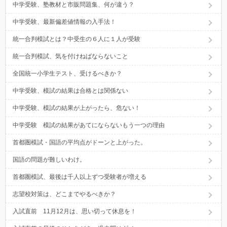
中学受験、塾教材と市販問題集、何が違う？
中学受験、最新偏差値情報の入手法！
統一合判模試とは？中受生の６人に１人が受験
統一合判模試、気を付けねばならないこと
全国統一小学生テスト、受けるべきか？
中学受験、模試の結果は合格とは関係ない
中学受験、模試の結果が上がったら、危ない！
中学受験 模試の結果があてにならないもう一つの理由
首都圏模試・国語の平均点がドーンと上がった。
国語の問題が難しいわけ。
首都圏模試、最後は千人以上ずつ受験者が増える
志望校対策は、どこまでやるべきか？
入試直前 11月12月は、思い切って休息を！