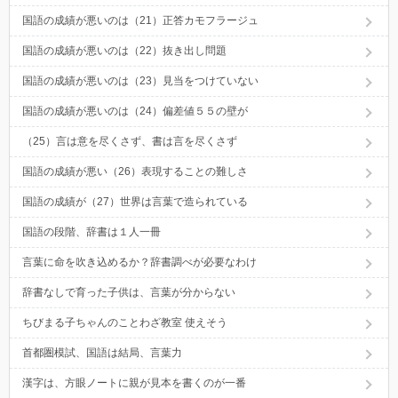
国語の成績が悪いのは（21）正答カモフラージュ
国語の成績が悪いのは（22）抜き出し問題
国語の成績が悪いのは（23）見当をつけていない
国語の成績が悪いのは（24）偏差値５５の壁が
（25）言は意を尽くさず、書は言を尽くさず
国語の成績が悪い（26）表現することの難しさ
国語の成績が（27）世界は言葉で造られている
国語の段階、辞書は１人一冊
言葉に命を吹き込めるか？辞書調べが必要なわけ
辞書なしで育った子供は、言葉が分からない
ちびまる子ちゃんのことわざ教室 使えそう
首都圏模試、国語は結局、言葉力
漢字は、方眼ノートに親が見本を書くのが一番