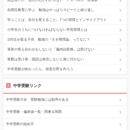
頭は良いが、他人の心がわからない アスペルガー症候群
自閉症教育に学ぶ 勉強はやっぱりスピードと繰り返し
学ぶことは、自分を変えること。7つの習慣とインサイドアウト
小学生のうちにつけなければならない学習習慣とは
100点を取る子供 勉強の「すき間理論」ってなに？
筆算や答え合わせをしないと「脳内誤変換」は防げない
算数は受け身、国語は発信しないと身に付かない
中学受験が終わったら、得意分野を作ろう
中学受験リンク
中学受験大全 受験勉強には順序がある
中学受験・偏差値一覧・関東＆関西
中学受験の始め方