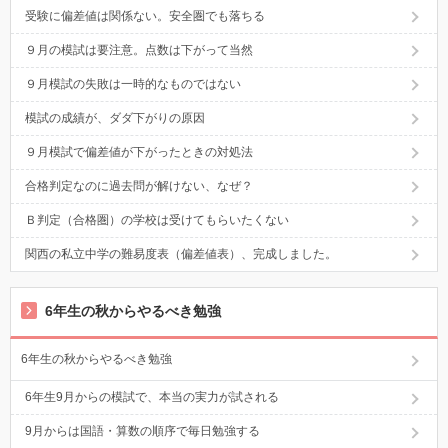
受験に偏差値は関係ない。安全圏でも落ちる
９月の模試は要注意。点数は下がって当然
９月模試の失敗は一時的なものではない
模試の成績が、ダダ下がりの原因
９月模試で偏差値が下がったときの対処法
合格判定なのに過去問が解けない、なぜ？
Ｂ判定（合格圏）の学校は受けてもらいたくない
関西の私立中学の難易度表（偏差値表）、完成しました。
6年生の秋からやるべき勉強
6年生の秋からやるべき勉強
6年生9月からの模試で、本当の実力が試される
9月からは国語・算数の順序で毎日勉強する