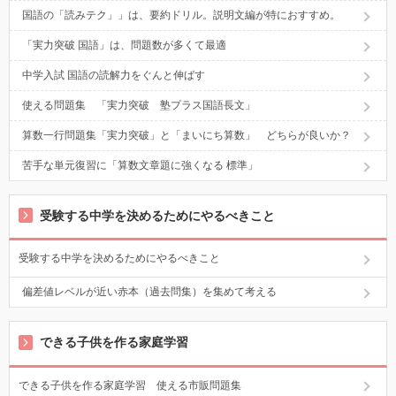
国語の「読みテク」」は、要約ドリル。説明文編が特におすすめ。
「実力突破 国語」は、問題数が多くて最適
中学入試 国語の読解力をぐんと伸ばす
使える問題集 「実力突破 塾プラス国語長文」
算数一行問題集「実力突破」と「まいにち算数」 どちらが良いか？
苦手な単元復習に「算数文章題に強くなる 標準」
受験する中学を決めるためにやるべきこと
受験する中学を決めるためにやるべきこと
偏差値レベルが近い赤本（過去問集）を集めて考える
できる子供を作る家庭学習
できる子供を作る家庭学習 使える市販問題集