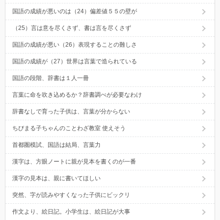
国語の成績が悪いのは（24）偏差値５５の壁が
（25）言は意を尽くさず、書は言を尽くさず
国語の成績が悪い（26）表現することの難しさ
国語の成績が（27）世界は言葉で造られている
国語の段階、辞書は１人一冊
言葉に命を吹き込めるか？辞書調べが必要なわけ
辞書なしで育った子供は、言葉が分からない
ちびまる子ちゃんのことわざ教室 使えそう
首都圏模試、国語は結局、言葉力
漢字は、方眼ノートに親が見本を書くのが一番
漢字の見本は、親に書いてほしい
突然、字が読みやすくなった子供にビックリ
作文より、絵日記。小学生は、絵日記が大事