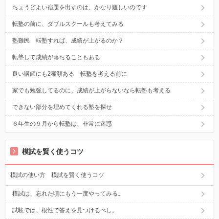
ちょうどよい宿題を出すのは、かなり難しいのです
転塾の前に、ダブルスクールも考えてみる
塾難民 転塾すれば、成績が上がるのか？
転塾して成績が落ちることもある
良い講師にも2種類ある 転塾を考える前に
家でも勉強してるのに、成績が上がらないなら転塾も考える
できない部分を埋めてくれる塾を探せ
６年生の９月から転塾は、非常に迷惑
模試を賢く使うコツ
模試の使い方 模試を賢く使うコツ
模試は、忘れた頃にもう一度やってみる。
試験では、根性で答えを見つけるべし。