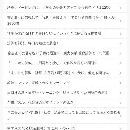
語彙力ドーピングに、小学生の語彙力アップ 基礎練習ドリル1200
書き取りは無視して「読み」を鍛えろ！ でる順過去問 漢字 合格への
2610問
漢字が読めるけれど書けない…というときに使える支援教材
計算と熟語、毎日の勉強に最適！
偏差値50に届かない子供に最適？ 実力突破 算数計算と一行問題
「ここから算数」 問題数が少なくて解説が詳しい問題集
「まいにち算数」計算+文章題+図形問題で、受験に備える問題集
論理エンジン、読解・作文トレーニング
出口汪の新・日本語トレーニング、取っつきやすい国語の教材！
合格パズル、強育論の宮本メソッドの原点
？に答える! 小学理科・社会 読み物としても図鑑としても使える優れモ
ノ
中学入試 でる順過去問 計算 合格への920問