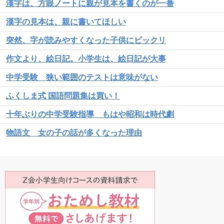
漢字は、方眼ノートに親が見本を書くのが一番
漢字の見本は、親に書いてほしい
突然、字が読みやすくなった子供にビックリ
作文より、絵日記。小学生は、絵日記が大事
中学受験 狭い範囲のテストは意味がない
ふくしま式 国語問題集は買い！
十年ぶりの中学受験指導 もはや昭和は時代劇
物語文 女の子の話が多くなった理由