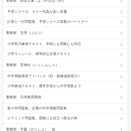
塾教材 四谷大塚（よつやおおつか）
予習シリーズ、カラー写真が多い良書
計算と一行問題集、予習シリーズ算数のパートナー
塾教材 文理（ぶんり）
小学実力練成テキスト、学校にも受験にも対応
小学ウィンパス、標準的な定着テキスト
塾教材 育伸社（いくしんしゃ）
中学受験講座アドバンス（旧・新練成講座21）
小学錬成テキスト、通常学習から中学受験まで
塾教材 日本教育開発
新小学問題集、定番の中学受験問題集
ピラミッド問題集、受験にも役立つ骨太の本
塾教材 学書（がくしょ） 他