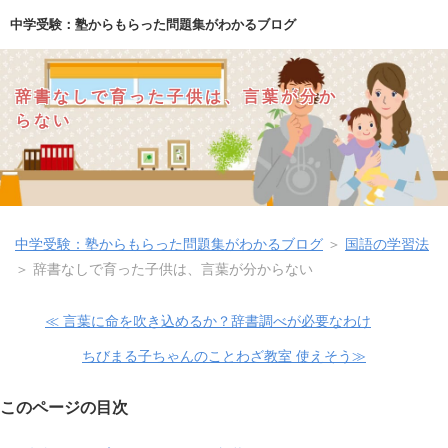
中学受験：塾からもらった問題集がわかるブログ
辞書なしで育った子供は、言葉が分か
らない
中学受験：塾からもらった問題集がわかるブログ
＞
国語の学習法
＞
辞書なしで育った子供は、言葉が分からない
≪ 言葉に命を吹き込めるか？辞書調べが必要なわけ
ちびまる子ちゃんのことわざ教室 使えそう≫
このページの目次