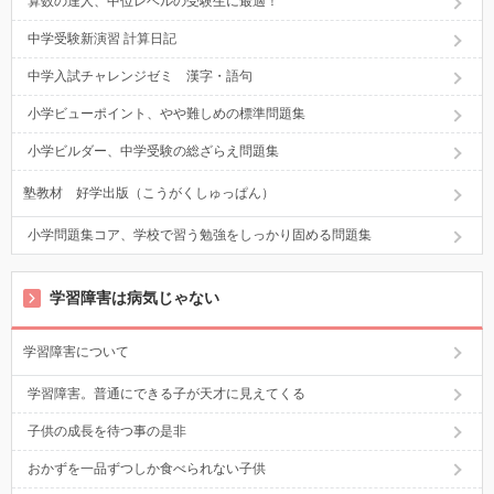
算数の達人、中位レベルの受験生に最適！
中学受験新演習 計算日記
中学入試チャレンジゼミ 漢字・語句
小学ビューポイント、やや難しめの標準問題集
小学ビルダー、中学受験の総ざらえ問題集
塾教材 好学出版（こうがくしゅっぱん）
小学問題集コア、学校で習う勉強をしっかり固める問題集
学習障害は病気じゃない
学習障害について
学習障害。普通にできる子が天才に見えてくる
子供の成長を待つ事の是非
おかずを一品ずつしか食べられない子供