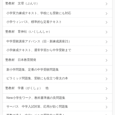
塾教材 文理（ぶんり）
小学実力練成テキスト、学校にも受験にも対応
小学ウィンパス、標準的な定着テキスト
塾教材 育伸社（いくしんしゃ）
中学受験講座アドバンス（旧・新練成講座21）
小学錬成テキスト、通常学習から中学受験まで
塾教材 日本教育開発
新小学問題集、定番の中学受験問題集
ピラミッド問題集、受験にも役立つ骨太の本
塾教材 学書（がくしょ） 他
New小学生ワーク、教科書準拠の良問題集
サーパス 中学入試対策、応用が効く問題集