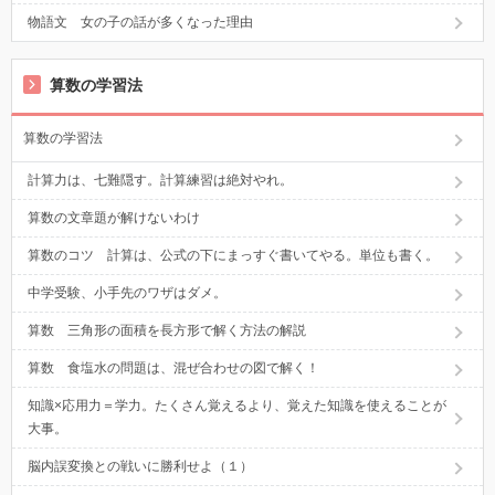
物語文 女の子の話が多くなった理由
算数の学習法
算数の学習法
計算力は、七難隠す。計算練習は絶対やれ。
算数の文章題が解けないわけ
算数のコツ 計算は、公式の下にまっすぐ書いてやる。単位も書く。
中学受験、小手先のワザはダメ。
算数 三角形の面積を長方形で解く方法の解説
算数 食塩水の問題は、混ぜ合わせの図で解く！
知識×応用力＝学力。たくさん覚えるより、覚えた知識を使えることが
大事。
脳内誤変換との戦いに勝利せよ（１）