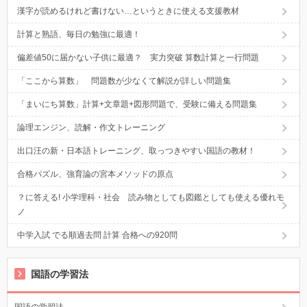
漢字が読めるけれど書けない…というときに使える支援教材
計算と熟語、毎日の勉強に最適！
偏差値50に届かない子供に最適？ 実力突破 算数計算と一行問題
「ここから算数」 問題数が少なくて解説が詳しい問題集
「まいにち算数」計算+文章題+図形問題で、受験に備える問題集
論理エンジン、読解・作文トレーニング
出口汪の新・日本語トレーニング、取っつきやすい国語の教材！
合格パズル、強育論の宮本メソッドの原点
？に答える! 小学理科・社会 読み物としても図鑑としても使える優れモ
ノ
中学入試 でる順過去問 計算 合格への920問
国語の学習法
国語の学習法