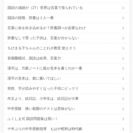
国語の成績が（27）世界は言葉で造られている
国語の段階、辞書は１人一冊
言葉に命を吹き込めるか？辞書調べが必要なわけ
辞書なしで育った子供は、言葉が分からない
ちびまる子ちゃんのことわざ教室 使えそう
首都圏模試、国語は結局、言葉力
漢字は、方眼ノートに親が見本を書くのが一番
漢字の見本は、親に書いてほしい
突然、字が読みやすくなった子供にビックリ
作文より、絵日記。小学生は、絵日記が大事
中学受験 狭い範囲のテストは意味がない
ふくしま式 国語問題集は買い！
十年ぶりの中学受験指導 もはや昭和は時代劇