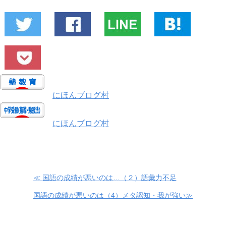
にほんブログ村
にほんブログ村
≪ 国語の成績が悪いのは…（２）語彙力不足
国語の成績が悪いのは（4）メタ認知・我が強い≫