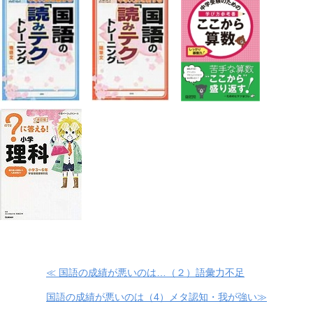
≪ 国語の成績が悪いのは…（２）語彙力不足
国語の成績が悪いのは（4）メタ認知・我が強い≫