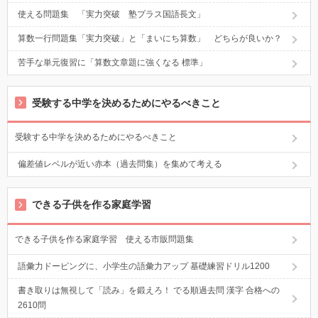
使える問題集 「実力突破 塾プラス国語長文」
算数一行問題集「実力突破」と「まいにち算数」 どちらが良いか？
苦手な単元復習に「算数文章題に強くなる 標準」
受験する中学を決めるためにやるべきこと
受験する中学を決めるためにやるべきこと
偏差値レベルが近い赤本（過去問集）を集めて考える
できる子供を作る家庭学習
できる子供を作る家庭学習 使える市販問題集
語彙力ドーピングに、小学生の語彙力アップ 基礎練習ドリル1200
書き取りは無視して「読み」を鍛えろ！ でる順過去問 漢字 合格への
2610問