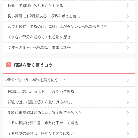
転塾して成績が落ちることもある
良い講師にも2種類ある 転塾を考える前に
家でも勉強してるのに、成績が上がらないなら転塾も考える
できない部分を埋めてくれる塾を探せ
６年生の９月から転塾は、非常に迷惑
模試を賢く使うコツ
模試の使い方 模試を賢く使うコツ
模試は、忘れた頃にもう一度やってみる。
試験では、根性で答えを見つけるべし。
受験に偏差値は関係ない。安全圏でも落ちる
９月の模試は要注意。点数は下がって当然
９月模試の失敗は一時的なものではない